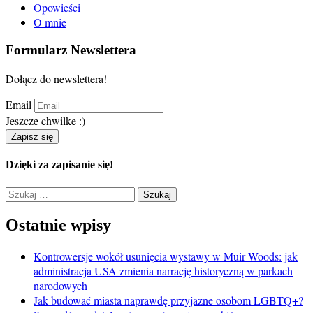
Opowieści
O mnie
Formularz Newslettera
Dołącz do newslettera!
Email
Jeszcze chwilke :)
Zapisz się
Dzięki za zapisanie się!
Szukaj:
Ostatnie wpisy
Kontrowersje wokół usunięcia wystawy w Muir Woods: jak
administracja USA zmienia narrację historyczną w parkach
narodowych
Jak budować miasta naprawdę przyjazne osobom LGBTQ+?