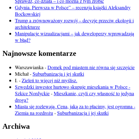
Sprawdź, co działa – i co można z tym zrobić
Gdynia. Pierwsza w Polsce” – recenzja książki Aleksandry
Boćkowskiej
Trump a zrównoważony rozwój – decyzje przeciw ekologii i
architekturze
Manipulacje wizualizacjami – jak deweloperzy wprowadzają
w błąd?
Najnowsze komentarze
Warszawianka
-
Domek pod miastem nie równa się szczęście
Michał
-
Suburbanizacja i jej skutki
I.
-
Zieleń to więcej niż myślisz.
Szwedzki inwestor hurtowo skupuje mieszkania w Polsce -
Szkice Nordyckie
-
Mieszkanie, czyli czy własność to jedyna
droga?
Miasta się rozlewają. Cena, jaką za to płacimy, jest ogromna -
Ziemia na rozdrożu
-
Suburbanizacja i jej skutki
Archiwa