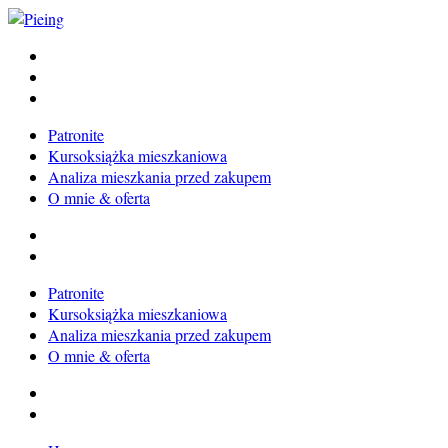
Skip
to
Pieing
Magdalena Milert
content
Patronite
Kursoksiążka mieszkaniowa
Analiza mieszkania przed zakupem
O mnie & oferta
Patronite
Kursoksiążka mieszkaniowa
Analiza mieszkania przed zakupem
O mnie & oferta