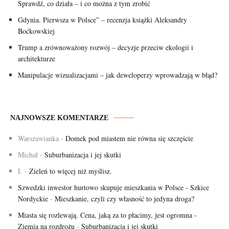
Sprawdź, co działa – i co można z tym zrobić
Gdynia. Pierwsza w Polsce” – recenzja książki Aleksandry
Boćkowskiej
Trump a zrównoważony rozwój – decyzje przeciw ekologii i
architekturze
Manipulacje wizualizacjami – jak deweloperzy wprowadzają w błąd?
NAJNOWSZE KOMENTARZE
Warszawianka
-
Domek pod miastem nie równa się szczęście
Michał
-
Suburbanizacja i jej skutki
I.
-
Zieleń to więcej niż myślisz.
Szwedzki inwestor hurtowo skupuje mieszkania w Polsce - Szkice
Nordyckie
-
Mieszkanie, czyli czy własność to jedyna droga?
Miasta się rozlewają. Cena, jaką za to płacimy, jest ogromna -
Ziemia na rozdrożu
-
Suburbanizacja i jej skutki