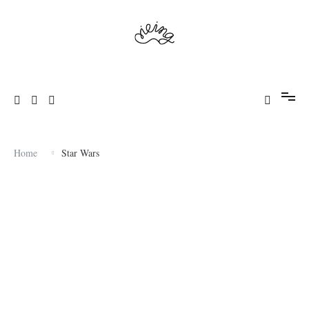
Skip
to
content
Magdalena Milert
Pieing
Home
Star Wars