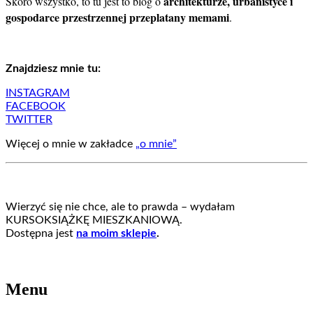
architekturze, urbanistyce i
Skoro wszystko, to tu jest to blog o
gospodarce przestrzennej przeplatany memami
.
Znajdziesz mnie tu:
INSTAGRAM
FACEBOOK
TWITTER
Więcej o mnie w zakładce
„o mnie”
Wierzyć się nie chce, ale to prawda – wydałam
KURSOKSIĄŻKĘ MIESZKANIOWĄ.
Dostępna jest
na moim sklepie
.
Menu