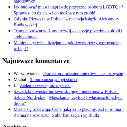
narodowych
Jak budować miasta naprawdę przyjazne osobom LGBTQ+?
Sprawdź, co działa – i co można z tym zrobić
Gdynia. Pierwsza w Polsce” – recenzja książki Aleksandry
Boćkowskiej
Trump a zrównoważony rozwój – decyzje przeciw ekologii i
architekturze
Manipulacje wizualizacjami – jak deweloperzy wprowadzają
w błąd?
Najnowsze komentarze
Warszawianka
-
Domek pod miastem nie równa się szczęście
Michał
-
Suburbanizacja i jej skutki
I.
-
Zieleń to więcej niż myślisz.
Szwedzki inwestor hurtowo skupuje mieszkania w Polsce -
Szkice Nordyckie
-
Mieszkanie, czyli czy własność to jedyna
droga?
Miasta się rozlewają. Cena, jaką za to płacimy, jest ogromna -
Ziemia na rozdrożu
-
Suburbanizacja i jej skutki