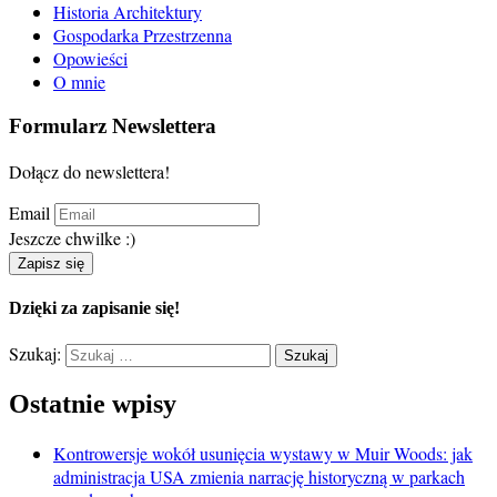
Historia Architektury
Gospodarka Przestrzenna
Opowieści
O mnie
Formularz Newslettera
Dołącz do newslettera!
Email
Jeszcze chwilke :)
Zapisz się
Dzięki za zapisanie się!
Szukaj:
Ostatnie wpisy
Kontrowersje wokół usunięcia wystawy w Muir Woods: jak
administracja USA zmienia narrację historyczną w parkach